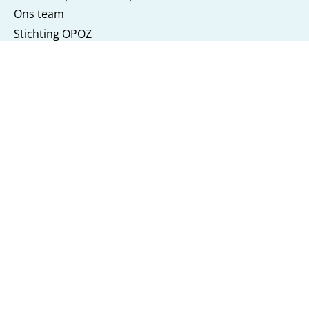
Ons team
Stichting OPOZ
Opvang
Opvang
Kinderdagverblijf
Speelhuis
Buitenschoolse opvang
Vakantieprogramma
Info
Schoolgids en documenten
Openingstijden
Vakantierooster
Vrijstelling schoolbezoek
Ziek melden