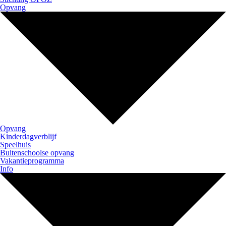
Opvang
Opvang
Kinderdagverblijf
Speelhuis
Buitenschoolse opvang
Vakantieprogramma
Info