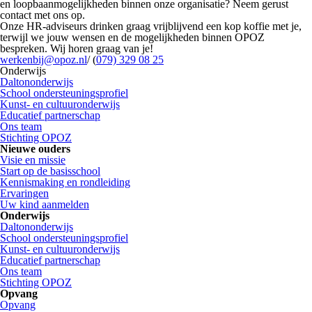
en loopbaanmogelijkheden binnen onze organisatie? Neem gerust
contact met ons op.
Onze HR-adviseurs drinken graag vrijblijvend een kop koffie met je,
terwijl we jouw wensen en de mogelijkheden binnen OPOZ
bespreken. Wij horen graag van je!
werkenbij@opoz.nl
/ (
079) 329 08 25
Onderwijs
Daltononderwijs
School ondersteuningsprofiel
Kunst- en cultuuronderwijs
Educatief partnerschap
Ons team
Stichting OPOZ
Nieuwe ouders
Visie en missie
Start op de basisschool
Kennismaking en rondleiding
Ervaringen
Uw kind aanmelden
Onderwijs
Daltononderwijs
School ondersteuningsprofiel
Kunst- en cultuuronderwijs
Educatief partnerschap
Ons team
Stichting OPOZ
Opvang
Opvang