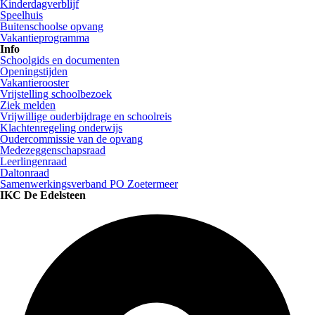
Kinderdagverblijf
Speelhuis
Buitenschoolse opvang
Vakantieprogramma
Info
Schoolgids en documenten
Openingstijden
Vakantierooster
Vrijstelling schoolbezoek
Ziek melden
Vrijwillige ouderbijdrage en schoolreis
Klachtenregeling onderwijs
Oudercommissie van de opvang
Medezeggenschapsraad
Leerlingenraad
Daltonraad
Samenwerkingsverband PO Zoetermeer
IKC De Edelsteen