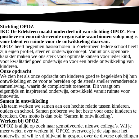
Stichting OPOZ
IKC De Edelsteen maakt onderdeel uit van stichting OPOZ. Een
positieve en vooruitstrevende organisatie waarbinnen volop oog is
voor talent en ruimte voor de ontwikkeling daarvan.
OPOZ heeft negentien basisscholen in Zoetermeer. Iedere school heeft
zijn eigen profiel, sfeer en onderwijsconcept. Vanuit ons openbare
karakter maken we ons sterk voor optimale kansen voor ieder kind,
voor kwalitatief goed onderwijs en voor een brede ontwikkeling van
kinderen.
Onze opdracht
We zien het als onze opdracht om kinderen goed te begeleiden bij hun
ontwikkeling en ze voor te bereiden op de steeds sneller veranderende
samenleving, waarin de complexiteit toeneemt. Dit vraagt om
eigentijds en inspirerend onderwijs, ontwikkeld vanuit ruimte voor
innovatie.
Samen in ontwikkeling
Als team werken we samen aan een hechte relatie tussen kinderen,
ouders en school. Samen proberen we het beste voor onze kinderen te
bereiken. Ons motto is dan ook: ‘Samen in ontwikkeling’.
Werken bij OPOZ
OPOZ is altijd op zoek naar gemotiveerde, nieuwe collega’s. Wil je
meer weten over werken bij OPOZ, overweeg je de stap naar het
onderwijs, of wil je vrijblijvend in gesprek over de diverse opleidingen