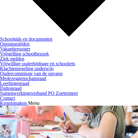
Schoolgids en documenten
Openingstijden
Vakantierooster
Vrijstelling schoolbezoek
Ziek melden
Vrijwillige ouderbijdrage en schoolreis
Klachtenregeling onderwijs
Oudercommissie van de opvang
Medezeggenschapsraad
Leerlingenraad
Daltonraad
Samenwerkingsverband PO Zoetermeer
Contact
Kennismaken
Menu