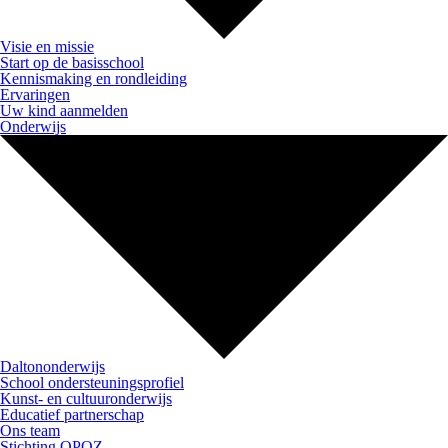
Visie en missie
Start op de basisschool
Kennismaking en rondleiding
Ervaringen
Uw kind aanmelden
Onderwijs
Daltononderwijs
School ondersteuningsprofiel
Kunst- en cultuuronderwijs
Educatief partnerschap
Ons team
Stichting OPOZ